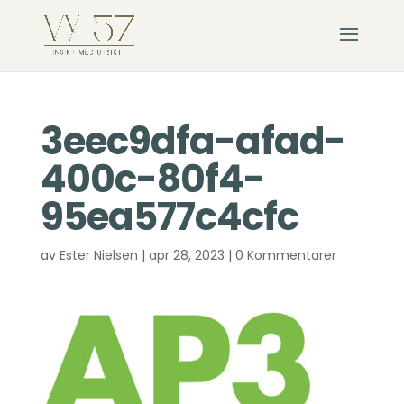
3eec9dfa-afad-
400c-80f4-
95ea577c4cfc
av
Ester Nielsen
|
apr 28, 2023
|
0 Kommentarer